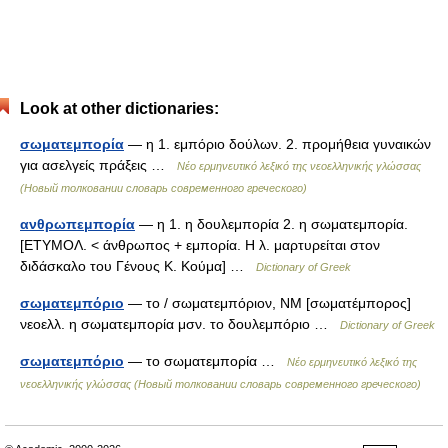
Look at other dictionaries:
σωματεμπορία
— η 1. εμπόριο δούλων. 2. προμήθεια γυναικών
για ασελγείς πράξεις …
Νέο ερμηνευτικό λεξικό της νεοελληνικής γλώσσας
(Новый толковании словарь современного греческого)
ανθρωπεμπορία
— η 1. η δουλεμπορία 2. η σωματεμπορία.
[ΕΤΥΜΟΛ. < άνθρωπος + εμπορία. Η λ. μαρτυρείται στον
διδάσκαλο του Γένους Κ. Κούμα] …
Dictionary of Greek
σωματεμπόριο
— το / σωματεμπόριον, ΝΜ [σωματέμπορος]
νεοελλ. η σωματεμπορία μσν. το δουλεμπόριο …
Dictionary of Greek
σωματεμπόριο
— το σωματεμπορία …
Νέο ερμηνευτικό λεξικό της
νεοελληνικής γλώσσας (Новый толковании словарь современного греческого)