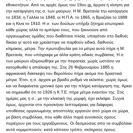
εθνικοτήτων. Από τις αρχές όμως του 19ου
αι.
άρχισε η κίνηση για
την κατάργηση της σ. των μαύρων. Η Μ. Βρετανία την κατάργησε
το 1834, η Γαλλία το 1848, οι Η.Π.Α. το 1865, η Βραζιλία το 1888
και η Κίνα το 1910. Η σ. των δούλων υπήρξε ζήτημα εσωτερικό
κάθε χώρας αλλά το εμπόριο τους, που ξεκινούσε από
οργανωμένες ομάδες που διαθέτανε πλοία, υπαγόταν στο διεθνές
δίκαιο γι’ αυτό και χρειάστηκε να παρθούν ειδικά, διεθνούς
κλίμακας, μέτρα. Την πρωτοβουλία για τα μέτρα αυτά πήρε η Μ.
Βρετανία, που υπόγραψε με άλλα κράτη ειδικές συμβάσεις. Η σ.
των μαύρων εξομοιώθηκε με την πειρατεία, χωρίς ωστόσο να
κατορθωθεί η απάλειψη της. Στις 26 Φεβρουαρίου 1885 η
αφρικανική διάσκεψη του Βερολίνου πήρε ακόμα πιο δραστικά
μέτρα. Έτσι, η σ. άρχισε με βραδύ ρυθμό να εκλείπει, χωρίς όμως
και να διαφαίνεται χρονικό όριο για την πλήρη κατάργηση της. Αρκεί
να σημειωθεί ότι το 1926 η K.T.E. πήρε μέτρα εναντίον της. Στις
ημέρες μας η σ., με την κλασική της μορφή, έχει εκλείψει. Συχνά
όμως, έρχονται στο προσκήνιο λεπτομέρειες για διάφορες
υποθέσεις οργανωμένης αποστολής εργατών από χώρα σε χώρα,
με βάση συμβόλαια, που κάθε άλλο παρά ευνοϊκούς όρους
περιέχουν για τους εργαζόμενους. Οι δεσμεύσεις από τα συμβόλαια
αυτά νομιμοποιούν, κατά κάποιον τρόπο, σκληρούς όρους