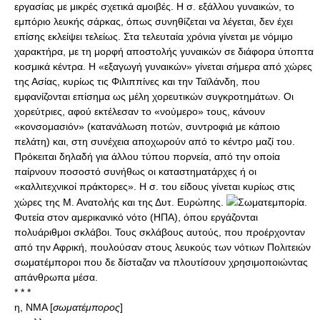
εργασίας με μικρές σχετικά αμοιβές. Η σ. εξάλλου γυναικών, το
εμπόριο λευκής σάρκας, όπως συνηθίζεται να λέγεται, δεν έχει
επίσης εκλείψει τελείως. Στα τελευταία χρόνια γίνεται με νόμιμο
χαρακτήρα, με τη μορφή αποστολής γυναικών σε διάφορα ύποπτα
κοσμικά κέντρα. Η «εξαγωγή γυναικών» γίνεται σήμερα από χώρες
της Ασίας, κυρίως τις Φιλιππίνες και την Ταϊλάνδη, που
εμφανίζονται επίσημα ως μέλη χορευτικών συγκροτημάτων. Οι
χορεύτριες, αφού εκτέλεσαν το «νούμερο» τους, κάνουν
«κονσομασιόν» (κατανάλωση ποτών, συντροφιά με κάποιο
πελάτη) και, στη συνέχεια αποχωρούν από το κέντρο μαζί του.
Πρόκειται δηλαδή για άλλου τύπου πορνεία, από την οποία
παίρνουν ποσοστό συνήθως οι καταστηματάρχες ή οι
«καλλιτεχνικοί πράκτορες». Η σ. του είδους γίνεται κυρίως στις
χώρες της Μ. Ανατολής και της Δυτ. Ευρώπης.
Σωματεμπορία.
Φυτεία στον αμερικανικό νότο (ΗΠΑ), όπου εργάζονται
πολυάριθμοι σκλάβοι. Τους σκλάβους αυτούς, που προέρχονταν
από την Αφρική, πουλούσαν στους λευκούς των νότιων Πολιτειών
σωματέμποροι που δε δίσταζαν να πλουτίσουν χρησιμοποιώντας
απάνθρωπα μέσα.
* * *
η, ΝΜΑ [
σωματέμπορος
]