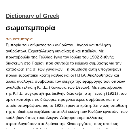
Dictionary of Greek
σωματεμπορία
σωματεμπορία
Εμπορία του σώματος του ανθρώπου. Αγορά και πώληση
ανθρώπων. Εκμετάλλευση γυναίκας ή και παιδιών. Με
πρωτοβουλία της Γαλλίας έγινε τον Ιούλιο του 1902 διεθνής
διάσκεψη στο Παρίσι, που σύνταξε το κείμενο σύμβασης για την
καταδίωξη της σ. των γυναικών. Τη σύμβαση αυτή υπογράψανε
πολλά ευρωπαϊκά κράτη καθώς και οι Η.Π.Α. Ακολούθησαν και
άλλες ανάλογες συμβάσεις τον έλεγχο της εφαρμογής των οποίων
ανάλαβε τελικά η K.T.E. (Κοινωνία των Εθνών). Με πρωτοβουλία
της K.T.E. συγκροτήθηκε διεθνής διάσκεψη στη Γενεύη (1921) που
οριστικοποίησε τις διάφορες προγενέστερες συμβάσεις και την
οποία υπογράψανε, ως το 1922, τριάντα κράτη. Στην όλη υπόθεση
της σ. ιδιαίτερο κεφάλαιο αποτελεί εκείνη των Κινέζων εργατών, των
κούληδων όπως τους έλεγαν. Διάφοροι εκμεταλλευτές
στρατολογούσαν στα λιμάνια της Κίνας εργάτες, τους οποίους