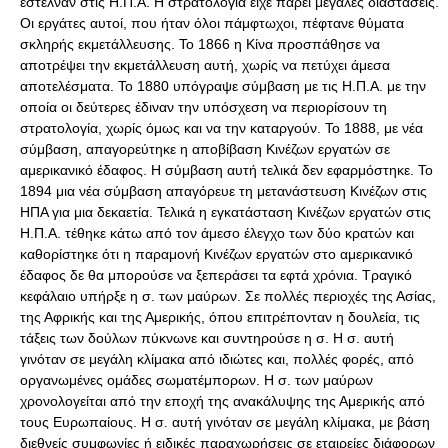
έστελναν στις Η.Π.Α. Η στρατολογία είχε πάρει μεγάλες διαστάσεις.
Οι εργάτες αυτοί, που ήταν όλοι πάμφτωχοι, πέφτανε θύματα
σκληρής εκμετάλλευσης. Το 1866 η Κίνα προσπάθησε να
αποτρέψει την εκμετάλλευση αυτή, χωρίς να πετύχει άμεσα
αποτελέσματα. Το 1880 υπόγραψε σύμβαση με τις Η.Π.Α. με την
οποία οι δεύτερες έδιναν την υπόσχεση να περιορίσουν τη
στρατολογία, χωρίς όμως και να την καταργούν. Το 1888, με νέα
σύμβαση, απαγορεύτηκε η αποβίβαση Κινέζων εργατών σε
αμερικανικό έδαφος. Η σύμβαση αυτή τελικά δεν εφαρμόστηκε. Το
1894 μια νέα σύμβαση απαγόρευε τη μετανάστευση Κινέζων στις
ΗΠΑ για μια δεκαετία. Τελικά η εγκατάσταση Κινέζων εργατών στις
Η.Π.Α. τέθηκε κάτω από τον άμεσο έλεγχο των δύο κρατών και
καθορίστηκε ότι η παραμονή Κινέζων εργατών στο αμερικανικό
έδαφος δε θα μπορούσε να ξεπεράσει τα εφτά χρόνια. Τραγικό
κεφάλαιο υπήρξε η σ. των μαύρων. Σε πολλές περιοχές της Ασίας,
της Αφρικής και της Αμερικής, όπου επιτρέπονταν η δουλεία, τις
τάξεις των δούλων πύκνωνε και συντηρούσε η σ. Η σ. αυτή
γινόταν σε μεγάλη κλίμακα από ιδιώτες και, πολλές φορές, από
οργανωμένες ομάδες σωματέμπορων. Η σ. των μαύρων
χρονολογείται από την εποχή της ανακάλυψης της Αμερικής από
τους Ευρωπαίους. Η σ. αυτή γινόταν σε μεγάλη κλίμακα, με βάση
διεθνείς συμφωνίες ή ειδικές παραχωρήσεις σε εταιρείες διάφορων