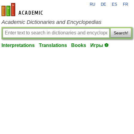
RU
DE
ES
FR
en-academic.com
Academic Dictionaries and Encyclopedias
Search!
Interpretations
Translations
Books
Игры ⚽