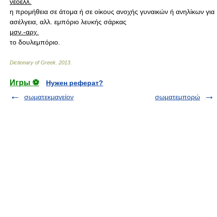
νεοελλ.
η προμήθεια σε άτομα ή σε οίκους ανοχής γυναικών ή ανηλίκων για
ασέλγεια, αλλ. εμπόριο λευκής σάρκας
μσν.-αρχ.
το δουλεμπόριο.
Dictionary of Greek
.
2013
.
Игры ⚽
Нужен реферат?
σωματεκμαγείον
σωματεμπορώ